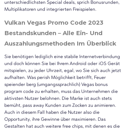
unterschiedlichsten Special deals, sprich Bonusrunden,
Multiplikatoren und integrierten Freispielen.
Vulkan Vegas Promo Code 2023
Bestandskunden – Alle Ein- Und
Auszahlungsmethoden Im Überblick
Sie benötigen lediglich eine stabile Internetverbindung
und doch können Sie bei Ihrem Android oder iOS Gerät
mitspielen, zu jeder Uhrzeit, egal, wo Sie sich auch jetzt
aufhalten. Was perish Möglichkeit betrifft, Feuer
speiender berg (umgangssprachlich) Vegas bonus
program code zu erhalten, muss das Unternehmen die
aktivsten Nutzer belohnen. Die Marke ist auch stets
bemüht, pass away Kunden zum Zocken zu animieren.
Auch in diesem Fall haben die Nutzer also die
Opportunity, ihre Gewinne über maximieren. Das
Gestalten hat auch weitere free chips, mit denen es die