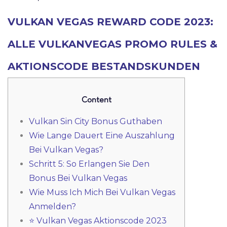
VULKAN VEGAS REWARD CODE 2023:
ALLE VULKANVEGAS PROMO RULES &
AKTIONSCODE BESTANDSKUNDEN
Content
Vulkan Sin City Bonus Guthaben
Wie Lange Dauert Eine Auszahlung
Bei Vulkan Vegas?
Schritt 5: So Erlangen Sie Den
Bonus Bei Vulkan Vegas
Wie Muss Ich Mich Bei Vulkan Vegas
Anmelden?
⭐ Vulkan Vegas Aktionscode 2023