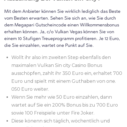
Mit dem Anbieter können Sie wirklich lediglich das Beste
vom Besten erwarten. Sehen Sie sich an, wie Sie durch
dem Megapari Gutscheincode einen Willkommensbonus
erhalten können. Ja, c/o Vulkan Vegas können Sie von
einem 10 Stufigen Treueprogramm profitieren. Je 12 Euro,
die Sie einzahlen, wartet one Punkt auf Sie.
Wollt ihr also im zweiten Step ebenfalls den
maximalen Vulkan Sin city Casino Bonus
ausschöpfen, zahlt ihr 350 Euro ein, erhaltet 700
Euro und spielt mit einem Guthaben von one.
050 Euro weiter.
Wenn Sie mehr wie 50 Euro einzahlen, dann
wartet auf Sie ein 200% Bonus bis zu 700 Euro
sowie 100 Freispiele unter Fire Joker.
Diese könenn sich täglich, wöchentlich und