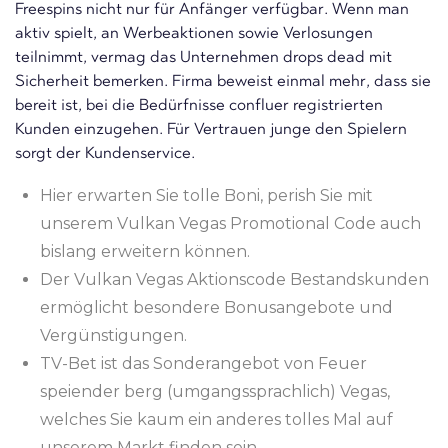
Freespins nicht nur für Anfänger verfügbar. Wenn man
aktiv spielt, an Werbeaktionen sowie Verlosungen
teilnimmt, vermag das Unternehmen drops dead mit
Sicherheit bemerken. Firma beweist einmal mehr, dass sie
bereit ist, bei die Bedürfnisse confluer registrierten
Kunden einzugehen. Für Vertrauen junge den Spielern
sorgt der Kundenservice.
Hier erwarten Sie tolle Boni, perish Sie mit
unserem Vulkan Vegas Promotional Code auch
bislang erweitern können.
Der Vulkan Vegas Aktionscode Bestandskunden
ermöglicht besondere Bonusangebote und
Vergünstigungen.
TV-Bet ist das Sonderangebot von Feuer
speiender berg (umgangssprachlich) Vegas,
welches Sie kaum ein anderes tolles Mal auf
unserem Markt finden sein.