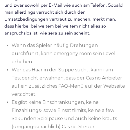
und zwar sowohl per E-Mail wie auch am Telefon. Sobald
man allerdings verrucht sich durch den
Umsatzbedingungen vertraut zu machen, merkt man,
dass hierbei bei weitem bei weitem nicht alles so
anspruchslos ist, wie sera zu sein scheint.
Wenn das Spieler häufig Drehungen
durchführt, kann emergeny room sein Level
erhöhen.
Wer das Haar in der Suppe sucht, kann i am
Testbericht erwähnen, dass der Casino Anbieter
auf ein zusätzliches FAQ-Menü auf der Webseite
verzichtet.
Es gibt keine Einschränkungen, keine
Einzahlungs- sowie Einsatzlimits, keine a few
Sekunden Spielpause und auch keine krauts
(umgangssprachlich) Casino-Steuer.