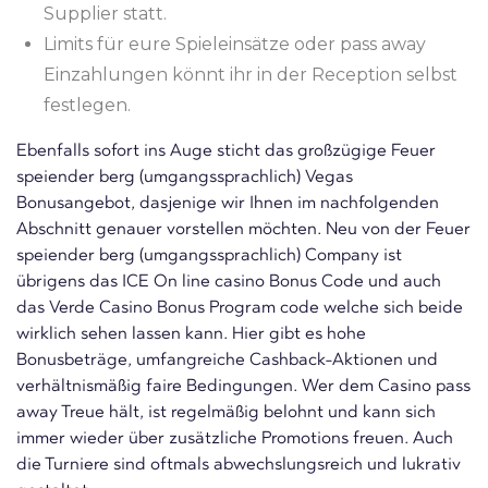
Supplier statt.
Limits für eure Spieleinsätze oder pass away
Einzahlungen könnt ihr in der Reception selbst
festlegen.
Ebenfalls sofort ins Auge sticht das großzügige Feuer
speiender berg (umgangssprachlich) Vegas
Bonusangebot, dasjenige wir Ihnen im nachfolgenden
Abschnitt genauer vorstellen möchten. Neu von der Feuer
speiender berg (umgangssprachlich) Company ist
übrigens das ICE On line casino Bonus Code und auch
das Verde Casino Bonus Program code welche sich beide
wirklich sehen lassen kann. Hier gibt es hohe
Bonusbeträge, umfangreiche Cashback-Aktionen und
verhältnismäßig faire Bedingungen. Wer dem Casino pass
away Treue hält, ist regelmäßig belohnt und kann sich
immer wieder über zusätzliche Promotions freuen. Auch
die Turniere sind oftmals abwechslungsreich und lukrativ