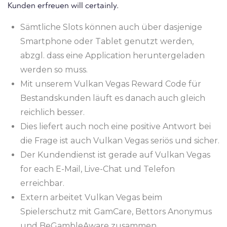
Kunden erfreuen will certainly.
Sämtliche Slots können auch über dasjenige
Smartphone oder Tablet genutzt werden,
abzgl. dass eine Application heruntergeladen
werden so muss.
Mit unserem Vulkan Vegas Reward Code für
Bestandskunden läuft es danach auch gleich
reichlich besser.
Dies liefert auch noch eine positive Antwort bei
die Frage ist auch Vulkan Vegas seriös und sicher.
Der Kundendienst ist gerade auf Vulkan Vegas
for each E-Mail, Live-Chat und Telefon
erreichbar.
Extern arbeitet Vulkan Vegas beim
Spielerschutz mit GamCare, Bettors Anonymus
und BeGambleAware zusammen.