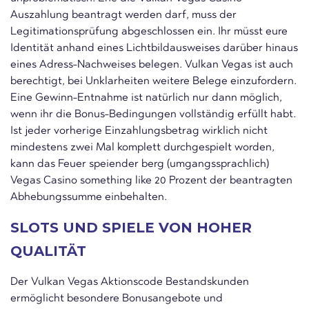
Auszahlung beantragt werden darf, muss der
Legitimationsprüfung abgeschlossen ein. Ihr müsst eure
Identität anhand eines Lichtbildausweises darüber hinaus
eines Adress-Nachweises belegen. Vulkan Vegas ist auch
berechtigt, bei Unklarheiten weitere Belege einzufordern.
Eine Gewinn-Entnahme ist natürlich nur dann möglich,
wenn ihr die Bonus-Bedingungen vollständig erfüllt habt.
Ist jeder vorherige Einzahlungsbetrag wirklich nicht
mindestens zwei Mal komplett durchgespielt worden,
kann das Feuer speiender berg (umgangssprachlich)
Vegas Casino something like 20 Prozent der beantragten
Abhebungssumme einbehalten.
SLOTS UND SPIELE VON HOHER
QUALITÄT
Der Vulkan Vegas Aktionscode Bestandskunden
ermöglicht besondere Bonusangebote und