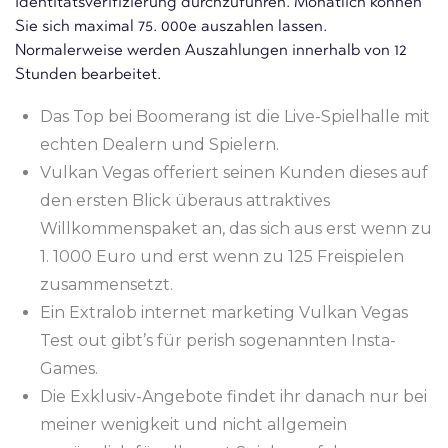
Identitätsverifizierung durchzuführen. Monatlich können
Sie sich maximal 75. 000e auszahlen lassen.
Normalerweise werden Auszahlungen innerhalb von 12
Stunden bearbeitet.
Das Top bei Boomerang ist die Live-Spielhalle mit
echten Dealern und Spielern.
Vulkan Vegas offeriert seinen Kunden dieses auf
den ersten Blick überaus attraktives
Willkommenspaket an, das sich aus erst wenn zu
1. 1000 Euro und erst wenn zu 125 Freispielen
zusammensetzt.
Ein Extralob internet marketing Vulkan Vegas
Test out gibt’s für perish sogenannten Insta-
Games.
Die Exklusiv-Angebote findet ihr danach nur bei
meiner wenigkeit und nicht allgemein