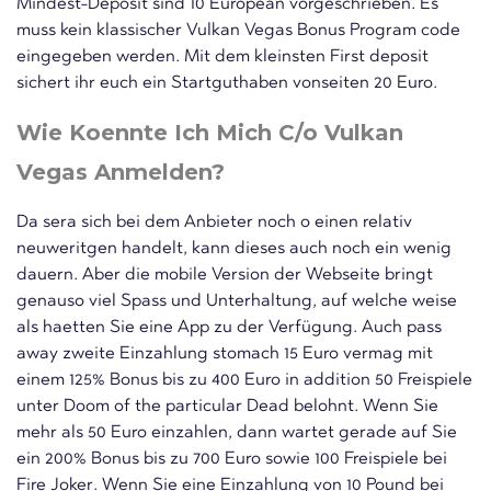
Mindest-Deposit sind 10 European vorgeschrieben. Es
muss kein klassischer Vulkan Vegas Bonus Program code
eingegeben werden. Mit dem kleinsten First deposit
sichert ihr euch ein Startguthaben vonseiten 20 Euro.
Wie Koennte Ich Mich C/o Vulkan
Vegas Anmelden?
Da sera sich bei dem Anbieter noch o einen relativ
neuweritgen handelt, kann dieses auch noch ein wenig
dauern. Aber die mobile Version der Webseite bringt
genauso viel Spass und Unterhaltung, auf welche weise
als haetten Sie eine App zu der Verfügung. Auch pass
away zweite Einzahlung stomach 15 Euro vermag mit
einem 125% Bonus bis zu 400 Euro in addition 50 Freispiele
unter Doom of the particular Dead belohnt. Wenn Sie
mehr als 50 Euro einzahlen, dann wartet gerade auf Sie
ein 200% Bonus bis zu 700 Euro sowie 100 Freispiele bei
Fire Joker. Wenn Sie eine Einzahlung von 10 Pound bei