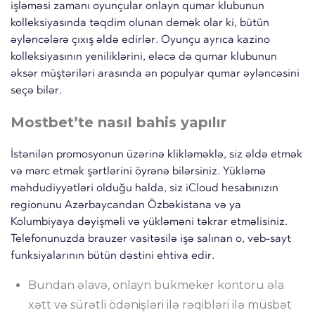
işləməsi zamanı oyunçular onlayn qumar klubunun
kolleksiyasında təqdim olunan demək olar ki, bütün
əyləncələrə çıxış əldə edirlər. Oyunçu ayrıca kazino
kolleksiyasının yeniliklərini, eləcə də qumar klubunun
əksər müştəriləri arasında ən populyar qumar əyləncəsini
seçə bilər.
Mostbet’te nasıl bahis yapılır
İstənilən promosyonun üzərinə klikləməklə, siz əldə etmək
və mərc etmək şərtlərini öyrənə bilərsiniz. Yükləmə
məhdudiyyətləri olduğu halda, siz iCloud hesabınızın
regionunu Azərbaycandan Özbəkistana və ya
Kolumbiyaya dəyişməli və yükləməni təkrar etməlisiniz.
Telefonunuzda brauzer vasitəsilə işə salınan o, veb-sayt
funksiyalarının bütün dəstini ehtiva edir.
Bundan əlavə, onlayn bukmeker kontoru əla
xətt və sürətli ödənişləri ilə rəqibləri ilə müsbət