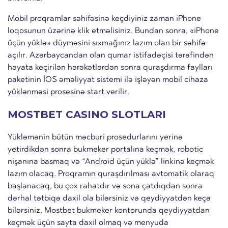
Mobil proqramlar səhifəsinə keçdiyiniz zaman iPhone
loqosunun üzərinə klik etməlisiniz. Bundan sonra, «iPhone
üçün yüklə» düyməsini sıxmağınız lazım olan bir səhifə
açılır. Azərbaycandan olan qumar istifadəçisi tərəfindən
həyata keçirilən hərəkətlərdən sonra quraşdırma faylları
paketinin İOS əməliyyat sistemi ilə işləyən mobil cihaza
yüklənməsi prosesinə start verilir.
MOSTBET CASINO SLOTLARI
Yükləmənin bütün məcburi prosedurlarını yerinə
yetirdikdən sonra bukmeker portalına keçmək, robotic
nişanına basmaq və “Android üçün yüklə” linkinə keçmək
lazım olacaq. Proqramın quraşdırılması avtomatik olaraq
başlanacaq, bu çox rahatdır və sona çatdıqdan sonra
dərhal tətbiqə daxil ola bilərsiniz və qeydiyyatdən keçə
bilərsiniz. Mostbet bukmeker kontorunda qeydiyyatdan
keçmək üçün sayta daxil olmaq və menyuda