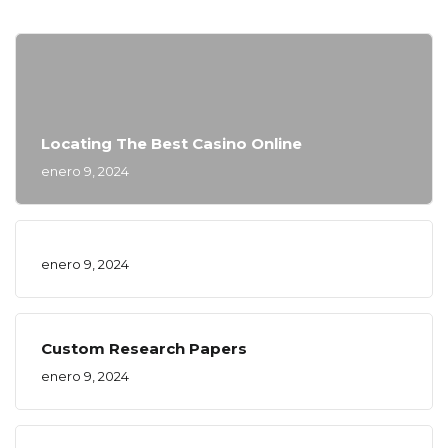
Locating The Best Casino Online
enero 9, 2024
enero 9, 2024
Custom Research Papers
enero 9, 2024