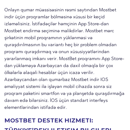
Onlayn qumar müəssisəsinin rəsmi saytından Mostbet
indir üçün proqramlar bölməsinə xüsusi bir keçid
izləməlisiniz. İstifadəçilər həmçinin App Store-dan
Mostbet endirmə seçiminə malikdirlər. Mostbet mərc
şirkətinin mobil proqramının yüklənməsi və
quraşdırılmasının bu variantı heç bir problem olmadan
proqramı quraşdırmaq və onun xüsusiyyətlərindən
yararlanmaq imkanı verir. MostBet proqramını App Store-
dan yükləməyə Azərbaycan da daxil olmaqla bir çox
ölkələrlə əlaqəli hesablar üçün icazə verilir.
Azərbaycandan olan qumarbaz Mostbet indir IOS
əməliyyat sistemi ilə işləyən mobil cihazda sonra siz
proqram paketini smartfon və ya planşetdə quraşdırmağa
davam edə bilərsiniz. İOS üçün standart interfeys
elementlərindən istifadə edir.
MOSTBET DESTEK HIZMETI: