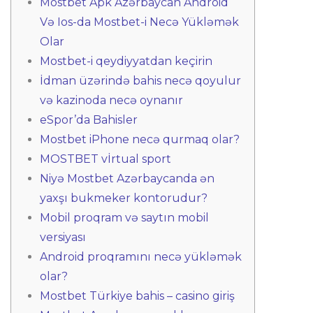
Mostbet Apk Azərbaycan Android
Və Ios-da Mostbet-i Necə Yükləmək
Olar
Mostbet-i qeydiyyatdan keçirin
İdman üzərində bahis necə qoyulur
və kazinoda necə oynanır
eSpor’da Bahisler
Mostbet iPhone necə qurmaq olar?
MOSTBET vİrtual sport
Niyə Mostbet Azərbaycanda ən
yaxşı bukmeker kontorudur?
Mobil proqram və saytın mobil
versiyası
Android proqramını necə yükləmək
olar?
Mostbet Türkiye bahis – casino giriş