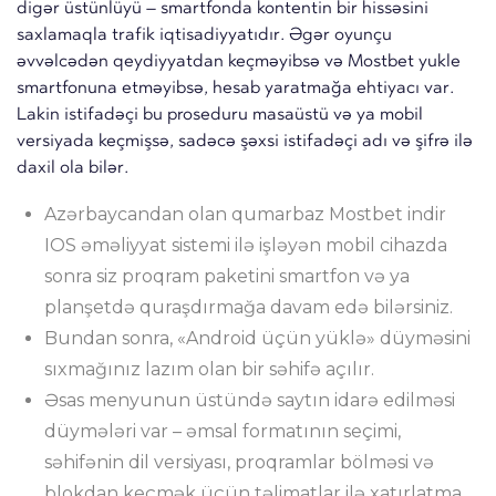
digər üstünlüyü – smartfonda kontentin bir hissəsini
saxlamaqla trafik iqtisadiyyatıdır. Əgər oyunçu
əvvəlcədən qeydiyyatdan keçməyibsə və Mostbet yukle
smartfonuna etməyibsə, hesab yaratmağa ehtiyacı var.
Lakin istifadəçi bu proseduru masaüstü və ya mobil
versiyada keçmişsə, sadəcə şəxsi istifadəçi adı və şifrə ilə
daxil ola bilər.
Azərbaycandan olan qumarbaz Mostbet indir
IOS əməliyyat sistemi ilə işləyən mobil cihazda
sonra siz proqram paketini smartfon və ya
planşetdə quraşdırmağa davam edə bilərsiniz.
Bundan sonra, «Android üçün yüklə» düyməsini
sıxmağınız lazım olan bir səhifə açılır.
Əsas menyunun üstündə saytın idarə edilməsi
düymələri var – əmsal formatının seçimi,
səhifənin dil versiyası, proqramlar bölməsi və
blokdan keçmək üçün təlimatlar ilə xatırlatma.