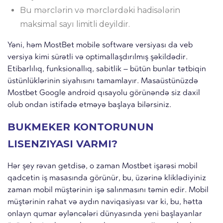
Bu mərclərin və mərclərdəki hadisələrin
maksimal sayı limitli deyildir.
Yəni, həm MostBet mobile software versiyası da veb
versiya kimi sürətli və optimallaşdırılmış şəkildədir.
Etibarlılıq, funksionallıq, sabitlik – bütün bunlar tətbiqin
üstünlüklərinin siyahısını tamamlayır. Masaüstünüzdə
Mostbet Google android qısayolu görünəndə siz daxil
olub ondan istifadə etməyə başlaya bilərsiniz.
BUKMEKER KONTORUNUN
LISENZIYASI VARMI?
Hər şey rəvan getdisə, o zaman Mostbet işarəsi mobil
qadcetin iş masasında görünür, bu, üzərinə kliklədiyiniz
zaman mobil müştərinin işə salınmasını təmin edir. Mobil
müştərinin rahat və aydın naviqasiyası var ki, bu, hətta
onlayn qumar əyləncələri dünyasında yeni başlayanlar