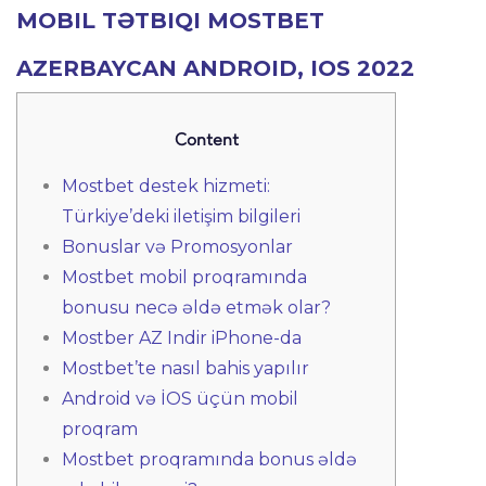
MOBIL TƏTBIQI MOSTBET
AZERBAYСAN ANDROID, IOS 2022
Content
Mostbet destek hizmeti:
Türkiye’deki iletişim bilgileri
Bonuslar və Promosyonlar
Mostbet mobil proqramında
bonusu necə əldə etmək olar?
Mostber AZ Indir iPhone-da
Mostbet’te nasıl bahis yapılır
Android və İOS üçün mobil
proqram
Mostbet proqramında bonus əldə