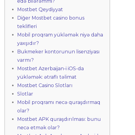
edə bilərəmmi?
Mostbet Qeydiyyat
Diğer Mostbet casino bonus
teklifleri
Mobil proqram yükləmək niyə daha
yaxşıdır?
Bukmeker kontorunun lisenziyası
varmı?
Mostbet Azerbaijan-i iOS-da
yükləmək: ətraflı təlimat
Mostbet Casino Slotları
Slotlar
Mobil proqramı necə quraşdırmaq
olar?
Mostbet APK quraşdırılması: bunu
necə etmək olar?